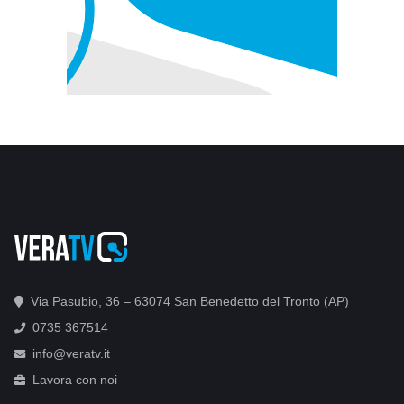
Via Pasubio, 36 – 63074 San Benedetto del Tronto (AP)
0735 367514
info@veratv.it
Lavora con noi