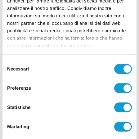
annunci, per fornire funzionalità dei social media e per
analizzare il nostro traffico. Condividiamo inoltre
informazioni sul modo in cui utilizza il nostro sito con i
Pubblicità
nostri partner che si occupano di analisi dei dati web,
pubblicità e social media, i quali potrebbero combinarle
con altre informazioni che ha fornito loro o che hanno
raccolto dal suo utilizzo dei loro servizi.
Selezione
Necessari
del
consenso
Preferenze
Statistiche
Pubblicità
Marketing