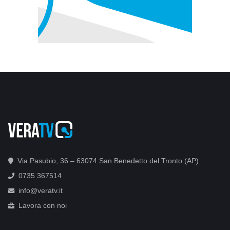
Via Pasubio, 36 – 63074 San Benedetto del Tronto (AP)
0735 367514
info@veratv.it
Lavora con noi