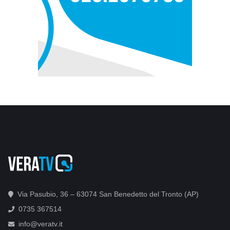
Via Pasubio, 36 – 63074 San Benedetto del Tronto (AP)
0735 367514
info@veratv.it