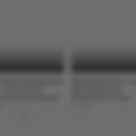
ei Ragazzi Bim Bum Bam
Bim Bum Bam News - Sc
- Ascoli, Scuola
"Marchegiani" San
aria ISC Don Giussani
Benedetto del Tronto
025
11/03/2026