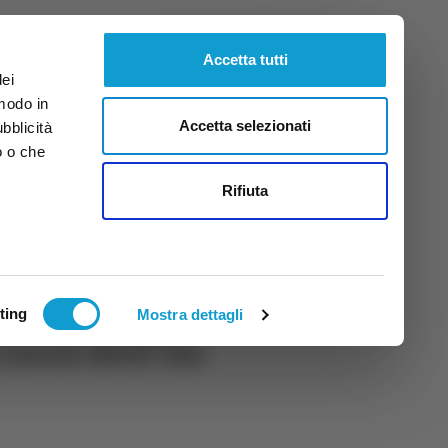
Venerdì
7
Ago.
2026
ore 5:47
Accetta tutti
dei
 modo in
Accetta selezionati
ubblicità
o o che
tti
Rifiuta
ting
Mostra dettagli
rzi dell'Isc