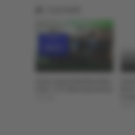
Correlati
 a cura
Tg dei ragazzi Bim Bum Bam
Tg d
’Isc Ascoli
news - 5 C Ic Monteprandone
News 
Prim
22/05/2025
07/02/2