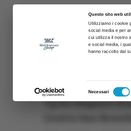
Questo sito web util
Utilizziamo i cookie 
social media e per an
cui utilizza il nostro
e social media, i qua
hanno raccolto dal suo
News
Sport
Marche
Ab
DIRETTA SAMB
DIRETTA TV
Selezione
Necessari
del
Tg dei Ragazzi Bi
consenso
Centro San Bened