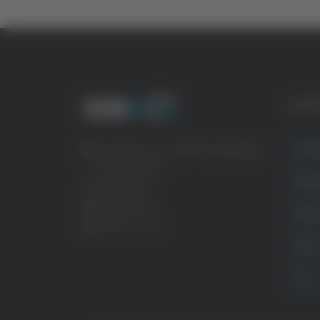
CATE
Crona
Via Pasubio, 36 – 63074 San Benedetto
del Tronto (AP)
Attual
0735 367514
info@veratv.it
Politi
Lavora con noi
Sport
TG