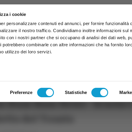
izza i cookie
per personalizzare contenuti ed annunci, per fornire funzionalità 
alizzare il nostro traffico. Condividiamo inoltre informazioni sul
 sito con i nostri partner che si occupano di analisi dei dati web, p
li potrebbero combinarle con altre informazioni che ha fornito lor
 utilizzo dei loro servizi.
ruzzo
TG
TV
Expo
Lavora Con Noi
Conta
TG
TRASMISSIONI
PALINSESTO
Preferenze
Statistiche
Marke
m Bum Bam News - Scuola Cu
etto del Tronto