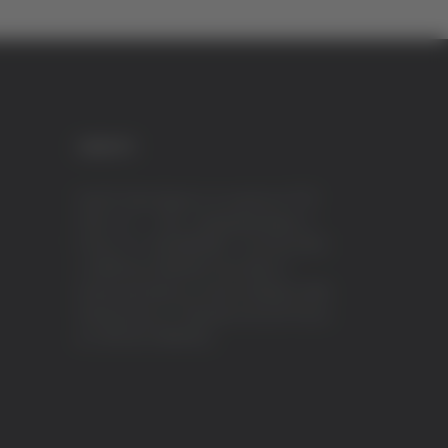
CREDITI
VeraTV (Vera News) è un marchio di TVP
ITALY S.r.l. – PEC: tvpitaly@arubapec.it
P.IVA e C.F. 02078550445 - Iscrizione ROC
n.23296 del 12/09/2012 Vera News è
testata giornalistica iscritta al Registro della
Stampa presso il Tribunale di Ascoli Piceno
al n.503 del 14/08/2012.