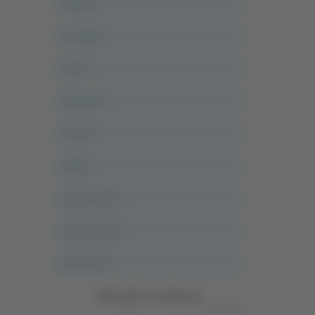
Abruzzo
Acropolis
Alle 21
Altovalore
Ancona
Articoli
Ascoli Calcio
Ascoli Piceno
Asso Story
Vedi tutte le categorie
Pubblicità