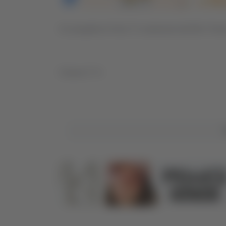
Un progetto di Vera Tv sostenuto dal Bim Tron
Classe 2^ A