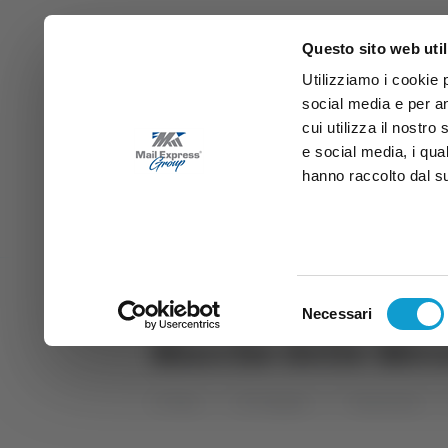
Questo sito web util
Utilizziamo i cookie 
social media e per an
cui utilizza il nostro
e social media, i qua
hanno raccolto dal suo
News
Sport
Marche
Ab
DIRETTA SAMB
DIRETTA TV
Selezione
Necessari
del
Marche delle Mera
consenso
Home
Categorie
Trasmissioni