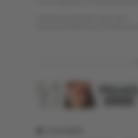
A cura di Luigi Miozzi con il sostegno di Stefan
Coordinamento giornalistico Gloria Caioni
Un grazie allo staff del Gal e al Presidente Luc
Correlati