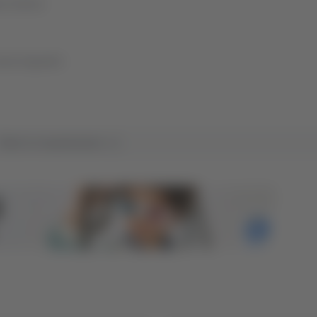
ia Serino
iano Agostini
Tutte le trasmissioni