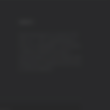
CREDITI
VeraTV (Vera News) è un marchio di TVP
ITALY S.r.l. – PEC: tvpitaly@arubapec.it
P.IVA e C.F. 02078550445 - Iscrizione ROC
n.23296 del 12/09/2012 Vera News è
testata giornalistica iscritta al Registro della
Stampa presso il Tribunale di Ascoli Piceno
al n.503 del 14/08/2012.