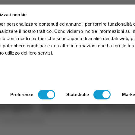
izza i cookie
per personalizzare contenuti ed annunci, per fornire funzionalità 
alizzare il nostro traffico. Condividiamo inoltre informazioni sul
 sito con i nostri partner che si occupano di analisi dei dati web, p
li potrebbero combinarle con altre informazioni che ha fornito lor
 utilizzo dei loro servizi.
ruzzo
TG
TV
Expo
Lavora Con Noi
Conta
TG
TRASMISSIONI
PALINSESTO
Preferenze
Statistiche
Marke
viglie - Speciale Gal Picen
Marche delle meraviglie