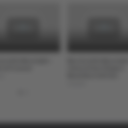
e delle Meraviglie –
Marche delle Meraviglie
e di Frasassi
chiesa di San Filippo a
Montefiore dell’Aso
023
14/10/2024