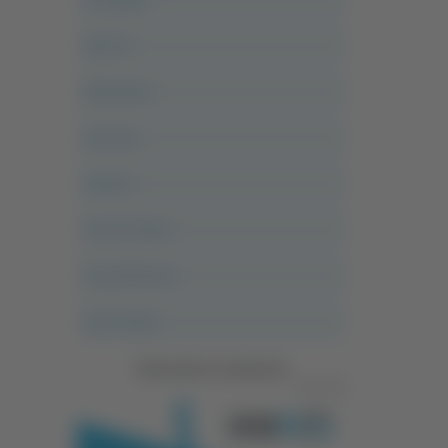
Alle 21
Altovalore
Ancona
Articoli
Ascoli Calcio
Ascoli Piceno
Asso Story
Vedi tutte le categorie
Pubblicità