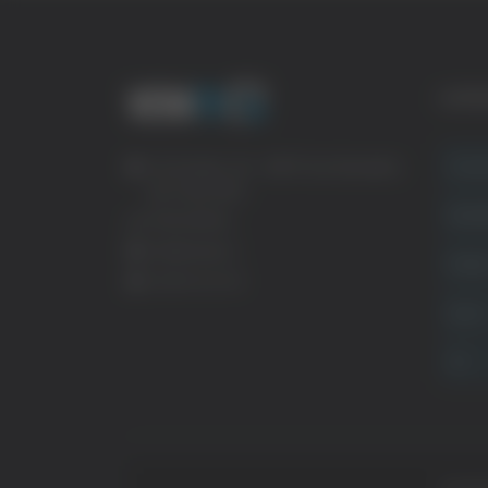
CATE
Crona
Via Pasubio, 36 – 63074 San Benedetto
del Tronto (AP)
Attual
0735 367514
info@veratv.it
Politi
Lavora con noi
Sport
TG