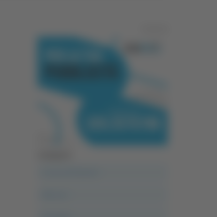
Pubblicità
Categorie
A casa del diavolo
Abruzzo
Acropolis