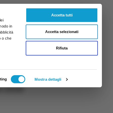
Giovedì
6
Ago.
2026
ore 14:58
Accetta tutti
dei
 modo in
Accetta selezionati
ubblicità
o o che
tti
Rifiuta
ting
Mostra dettagli
o 2025