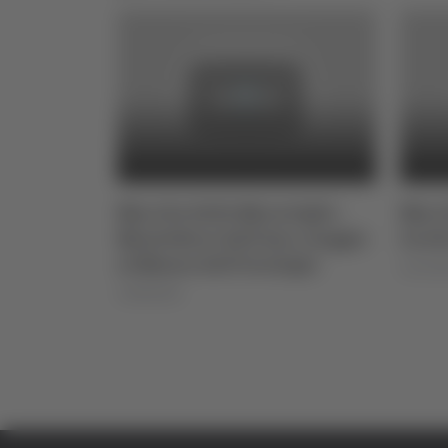
viglie alla
Marche delle Meraviglie -
March
i Cupra
Montefiore dell’Aso, viaggio
Grott
al Museo dell’Orologio
11/12/2
14/09/2024