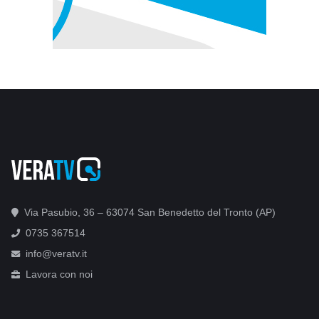
Via Pasubio, 36 – 63074 San Benedetto del Tronto (AP)
0735 367514
info@veratv.it
Lavora con noi