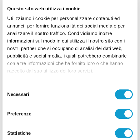
Questo sito web utilizza i cookie
Caleidoscopio - Ecco i benefici della pet
Utilizziamo i cookie per personalizzare contenuti ed
therapy per i piccoli pazienti
annunci, per fornire funzionalità dei social media e per
22/12/2023
analizzare il nostro traffico. Condividiamo inoltre
informazioni sul modo in cui utilizza il nostro sito con i
nostri partner che si occupano di analisi dei dati web,
pubblicità e social media, i quali potrebbero combinarle
con altre informazioni che ha fornito loro o che hanno
raccolto dal suo utilizzo dei loro servizi.
Pubblicità
Selezione
Necessari
del
consenso
Preferenze
Statistiche