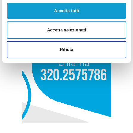
Accetta tutti
Accetta selezionati
Rifiuta