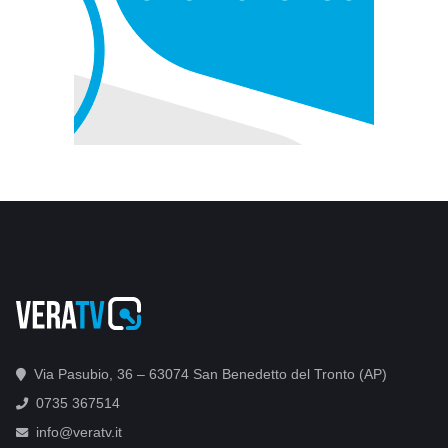
Via Pasubio, 36 – 63074 San Benedetto del Tronto (AP)
0735 367514
info@veratv.it