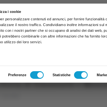
izza i cookie
per personalizzare contenuti ed annunci, per fornire funzionalità 
alizzare il nostro traffico. Condividiamo inoltre informazioni sul
 sito con i nostri partner che si occupano di analisi dei dati web, p
li potrebbero combinarle con altre informazioni che ha fornito lor
 utilizzo dei loro servizi.
ruzzo
TG
TV
Expo
Lavora Con Noi
Conta
TG
TRASMISSIONI
PALINSESTO
Preferenze
Statistiche
Marke
 storia di Emanuele e Maur
Vera mattina