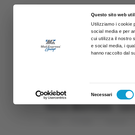
Questo sito web util
Utilizziamo i cookie 
social media e per an
cui utilizza il nostro
e social media, i qua
hanno raccolto dal suo
News
Sport
Marche
Ab
DIRETTA SAMB
DIRETTA TV
Selezione
Necessari
del
Vera Mattina - La
consenso
Home
Categorie
Trasmissioni