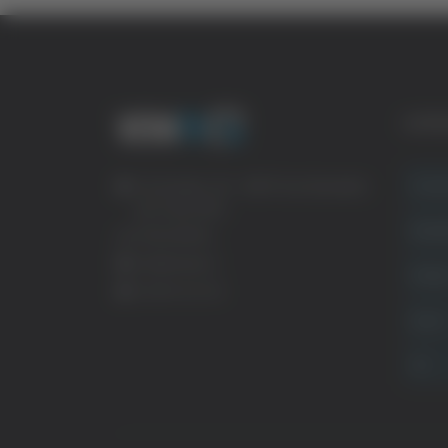
CATE
Crona
Via Pasubio, 36 – 63074 San Benedetto
del Tronto (AP)
Attual
0735 367514
info@veratv.it
Politi
Lavora con noi
Sport
TG