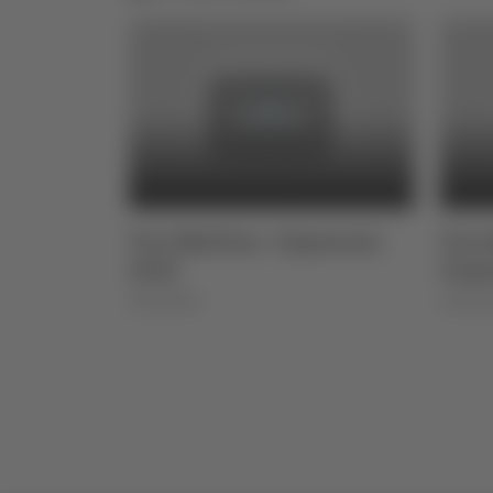
ebbraio
Vera Mattina - 18 gennaio
Vera 
2024
23 g
30/01/2024
23/01/2