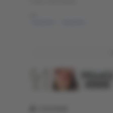
Conduce Jessica Balestra
TAG:
VERA MATTINA
VERA MATTINA
Correlati