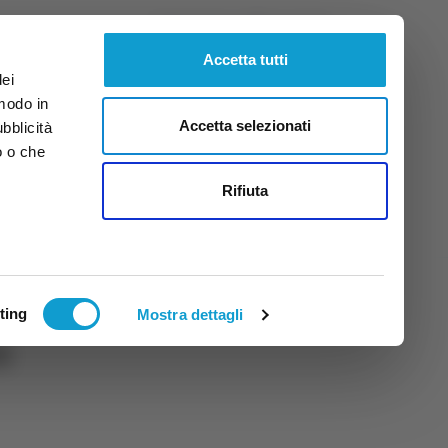
Sabato
8
Ago.
2026
ore 19:11
Accetta tutti
dei
 modo in
Accetta selezionati
ubblicità
o o che
tti
Rifiuta
ting
Mostra dettagli
a