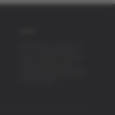
CREDITI
VeraTV (Vera News) è un marchio di TVP
ITALY S.r.l. – PEC: tvpitaly@arubapec.it
P.IVA e C.F. 02078550445 - Iscrizione ROC
n.23296 del 12/09/2012 Vera News è
testata giornalistica iscritta al Registro della
Stampa presso il Tribunale di Ascoli Piceno
al n.503 del 14/08/2012.