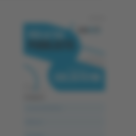
Pubblicità
Categorie
A casa del diavolo
Abruzzo
Acropolis