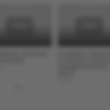
Mattina - Puntata del
Vera Mattina - Matteo G
ennaio 2024
il cantautore che lanci
messaggi attraverso la
024
musica
19/01/2024