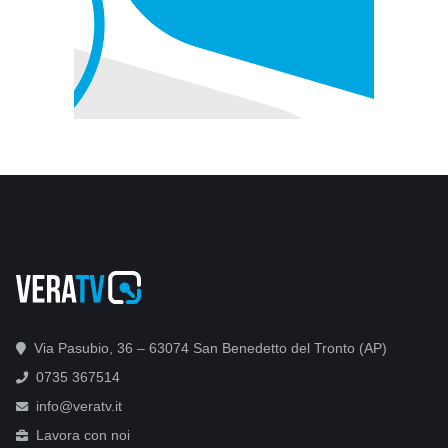
Via Pasubio, 36 – 63074 San Benedetto del Tronto (AP)
0735 367514
info@veratv.it
Lavora con noi