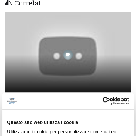
Correlati
Vera Mattina - Le vacanze dei marchigiani: tra
influenza e solidarietà
Questo sito web utilizza i cookie
09/01/2024
Utilizziamo i cookie per personalizzare contenuti ed