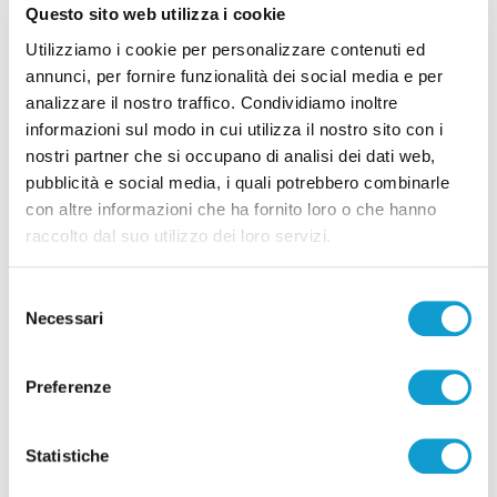
Tg dei Ragazzi Bim Bum Bam News - San
Questo sito web utilizza i cookie
Benedetto, Scuola ’Maria Immacolata’
Utilizziamo i cookie per personalizzare contenuti ed
annunci, per fornire funzionalità dei social media e per
18/04/2025
analizzare il nostro traffico. Condividiamo inoltre
informazioni sul modo in cui utilizza il nostro sito con i
nostri partner che si occupano di analisi dei dati web,
pubblicità e social media, i quali potrebbero combinarle
con altre informazioni che ha fornito loro o che hanno
Pubblicità
raccolto dal suo utilizzo dei loro servizi.
Selezione
Necessari
del
consenso
Preferenze
Statistiche