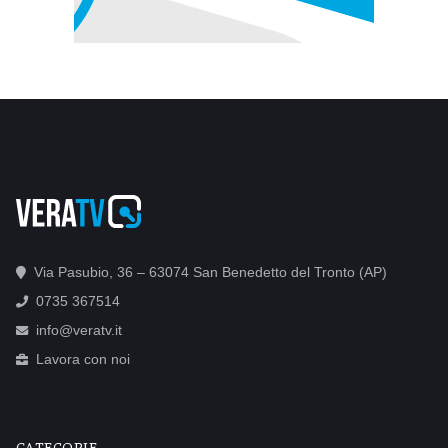
Via Pasubio, 36 – 63074 San Benedetto del Tronto (AP)
0735 367514
info@veratv.it
Lavora con noi
CATEGORIE