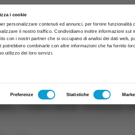
izza i cookie
per personalizzare contenuti ed annunci, per fornire funzionalità 
alizzare il nostro traffico. Condividiamo inoltre informazioni sul
 sito con i nostri partner che si occupano di analisi dei dati web, p
li potrebbero combinarle con altre informazioni che ha fornito lor
 utilizzo dei loro servizi.
ruzzo
TG
TV
Expo
Lavora Con Noi
Conta
TG
TRASMISSIONI
PALINSESTO
Preferenze
Statistiche
Marke
us, i video delle violenze 
che
Pesaro