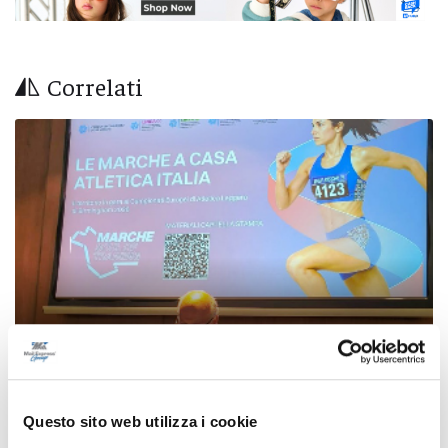
Correlati
Le Marche in gara ai Campionati Europei di
Questo sito web utilizza i cookie