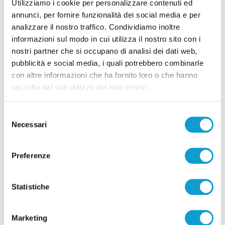
Atletica Leggera di Birmingham 2026
Utilizziamo i cookie per personalizzare contenuti ed
annunci, per fornire funzionalità dei social media e per
di Gloria Caioni
analizzare il nostro traffico. Condividiamo inoltre
informazioni sul modo in cui utilizza il nostro sito con i
nostri partner che si occupano di analisi dei dati web,
pubblicità e social media, i quali potrebbero combinarle
con altre informazioni che ha fornito loro o che hanno
raccolto dal suo utilizzo dei loro servizi.
Pubblicità
Selezione
Necessari
del
consenso
Preferenze
Statistiche
Marketing