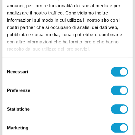
e cambia tutto, doppietta di Faggioli
annunci, per fornire funzionalità dei social media e per
di Pier Paolo Flammini
analizzare il nostro traffico. Condividiamo inoltre
informazioni sul modo in cui utilizza il nostro sito con i
nostri partner che si occupano di analisi dei dati web,
pubblicità e social media, i quali potrebbero combinarle
con altre informazioni che ha fornito loro o che hanno
raccolto dal suo utilizzo dei loro servizi.
Pubblicità
Selezione
Necessari
del
consenso
Preferenze
Statistiche
Marketing