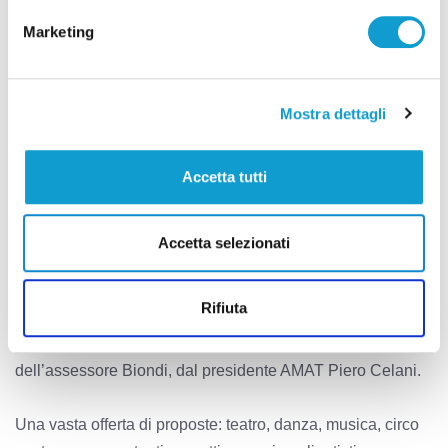
(Responsabile progetto ArtLab Fondazione Fitzcarraldo),
Marketing
Daniel Matricardi (sindaco Comune Montalto delle
Marche), Alessandra Panzini (Project manager Metroborgo
Montalto Lab), Giacomo Andreani (Expirt srl).
Mostra dettagli
Accetta tutti
Spettacolo dal vivo
Accetta selezionati
L’ultimo spazio dedicato alla cultura in questa seconda
giornata della Bit ha visto protagonista lo spettacolo dal
Rifiuta
vivo. Il ricco programma per la platea delle Marche AMAT,
che spettacolo! È stato illustrato, sempre alla presenza
dell’assessore Biondi, dal presidente AMAT Piero Celani.
Una vasta offerta di proposte: teatro, danza, musica, circo