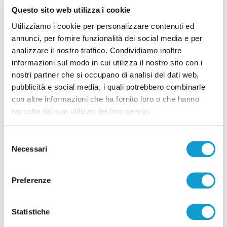
ArtLab
Questo sito web utilizza i cookie
Utilizziamo i cookie per personalizzare contenuti ed
Cultura come innovazione. A questo risponde ArtLab un
annunci, per fornire funzionalità dei social media e per
appuntamento dedicato all’innovazione delle politiche, dei
analizzare il nostro traffico. Condividiamo inoltre
programmi e delle pratiche culturali, promosso da
informazioni sul modo in cui utilizza il nostro sito con i
Fondazione Fitzcarraldo in partnership con una rete di enti
nostri partner che si occupano di analisi dei dati web,
e soggetti pubblico privati nazionali e internazionali, tra cui
pubblicità e social media, i quali potrebbero combinarle
con altre informazioni che ha fornito loro o che hanno
la Regione Marche. Quest’anno, in primavera, una
raccolto dal suo utilizzo dei loro servizi.
sessione di ArtLab si terrà a Montalto delle Marche. Il
Comune della provincia di Ascoli Piceno è infatti risultato il
Selezione
primo classificato tra i Comuni marchigiani nell’ambito
Necessari
del
della misura del Pnrr ‘Attrattività dei borghi’ Linea A, con
consenso
cui sono stati individuati i progetti pilota a livello nazionale
Preferenze
destinati alla rigenerazione culturale, sociale ed
economica dei borghi a rischio abbandono o abbandonati,
ricevendo un premio di venti milioni di euro. Alla Bit erano
Statistiche
presenti per questa iniziativa Ugo Bacchella