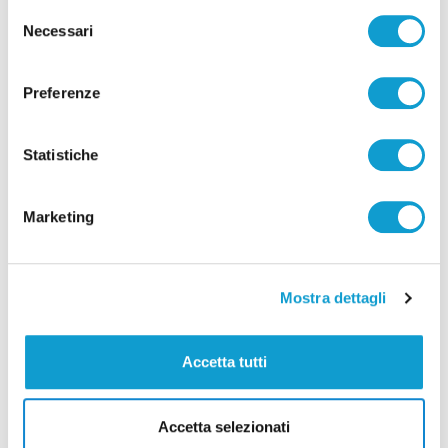
Selezione
Detenuto aggredisce cinque agenti nel
Necessari
del
carcere di Ascoli Piceno: due feriti
consenso
di Sergio Cinquino
Preferenze
Statistiche
Marketing
Pubblicità
Mostra dettagli
Accetta tutti
Accetta selezionati