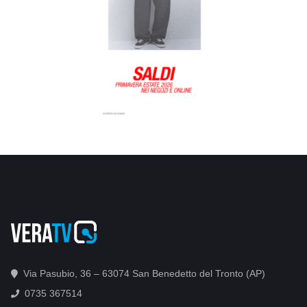
Via Pasubio, 36 – 63074 San Benedetto del Tronto (AP)
0735 367514