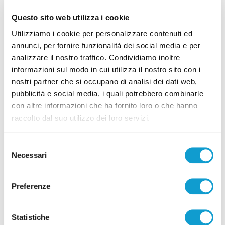
Questo sito web utilizza i cookie
Utilizziamo i cookie per personalizzare contenuti ed
annunci, per fornire funzionalità dei social media e per
analizzare il nostro traffico. Condividiamo inoltre
Settore Giovanile Academy - Alessandro Re, da
informazioni sul modo in cui utilizza il nostro sito con i
Castelfidardo al Latina Calcio
nostri partner che si occupano di analisi dei dati web,
di Rossella Luciani
pubblicità e social media, i quali potrebbero combinarle
con altre informazioni che ha fornito loro o che hanno
raccolto dal suo utilizzo dei loro servizi.
Selezione
Necessari
del
consenso
Pubblicità
Preferenze
Statistiche