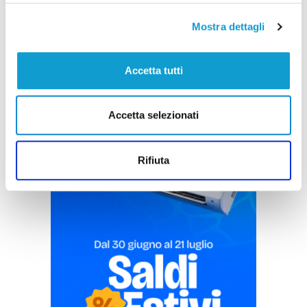
di Pierluigi Dorotei
Mostra dettagli
Accetta tutti
Accetta selezionati
Pubblicità
Rifiuta