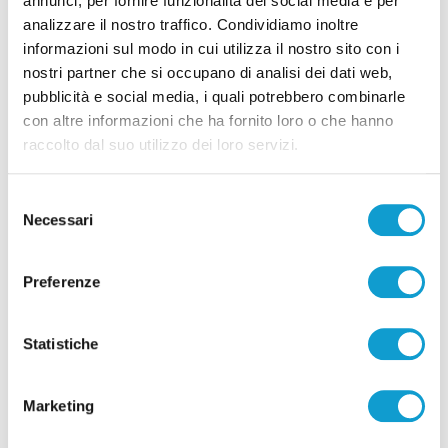
annunci, per fornire funzionalità dei social media e per
Correlati
analizzare il nostro traffico. Condividiamo inoltre
informazioni sul modo in cui utilizza il nostro sito con i
nostri partner che si occupano di analisi dei dati web,
pubblicità e social media, i quali potrebbero combinarle
con altre informazioni che ha fornito loro o che hanno
raccolto dal suo utilizzo dei loro servizi.
Selezione
Necessari
del
consenso
Preferenze
Statistiche
Coppa Italia Serie C - Biglietti ancora bloccati
per il derby tra Pescara e Samb: decide il
Marketing
Comitato sicurezza