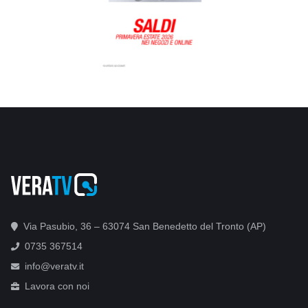
Via Pasubio, 36 – 63074 San Benedetto del Tronto (AP)
0735 367514
info@veratv.it
Lavora con noi