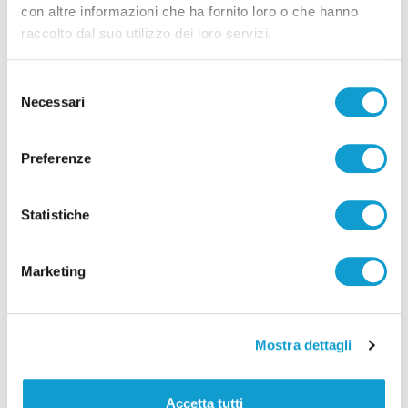
con altre informazioni che ha fornito loro o che hanno
raccolto dal suo utilizzo dei loro servizi.
Selezione
Necessari
del
consenso
Ascoli - Sventato tentativo di introdurre
Preferenze
droga nel carcere di Marino del Tronto
di Pierluigi Dorotei
Statistiche
Marketing
Mostra dettagli
Pubblicità
Accetta tutti