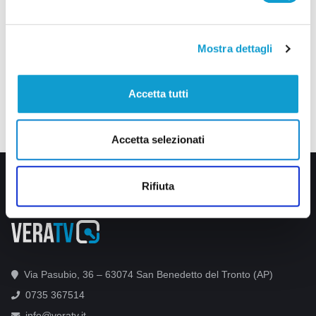
Mostra dettagli
Accetta tutti
Accetta selezionati
Rifiuta
Via Pasubio, 36 – 63074 San Benedetto del Tronto (AP)
0735 367514
info@veratv.it