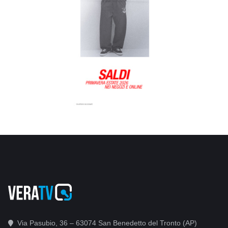
Via Pasubio, 36 – 63074 San Benedetto del Tronto (AP)