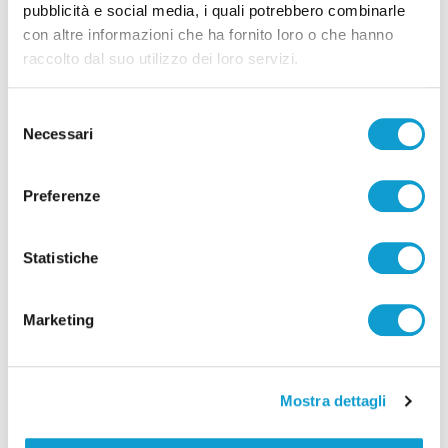
pubblicità e social media, i quali potrebbero combinarle
con altre informazioni che ha fornito loro o che hanno
raccolto dal suo utilizzo dei loro servizi.
Selezione
Necessari
del
consenso
Coppa Italia Serie C - Biglietti ancora bloccati
Preferenze
per il derby tra Pescara e Samb: decide il
Comitato sicurezza
Statistiche
di Pierluigi Dorotei
Marketing
Mostra dettagli
Pubblicità