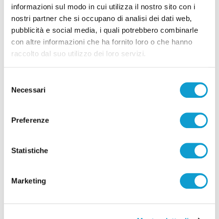
informazioni sul modo in cui utilizza il nostro sito con i
nostri partner che si occupano di analisi dei dati web,
pubblicità e social media, i quali potrebbero combinarle
con altre informazioni che ha fornito loro o che hanno
Successivo
raccolto dal suo utilizzo dei loro servizi.
Auto si ribalta in A14 nel Fermano, in direzione sud:
tre feriti e code in autostrada
Selezione
Necessari
del
consenso
Tutti gli articoli
Preferenze
Statistiche
Marketing
Correlati