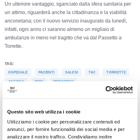
Un ulteriore vantaggio, sganciato dalla sfera sanitaria per
un attimo, riguarderà anche la cittadinanza e la viabilità
anconetana; con il nuovo servizio inaugurato da lunedì,
infatti, ogni anno ci saranno almeno un migliaio di
ambulanze in meno nel tragitto che va dal Passetto a
Torrette.
TAG:
OSPEDALE
PAZIENTI
SALESI
TAC
TORRETTE
ANCONA
RMN
PEDIATRICI
Questo sito web utilizza i cookie
Precedente
Utilizziamo i cookie per personalizzare contenuti ed
Scossone politico al Comune di Montesilvano: il
annunci, per fornire funzionalità dei social media e per
sindaco De Martinis ha azzerato la giunta e congelato
analizzare il nostro traffico. Condividiamo inoltre
le deleghe e agli assessori