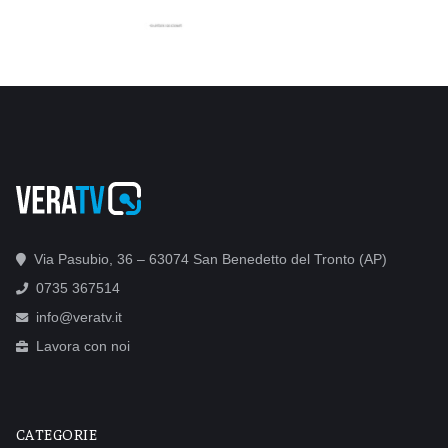
Via Pasubio, 36 – 63074 San Benedetto del Tronto (AP)
0735 367514
info@veratv.it
Lavora con noi
CATEGORIE