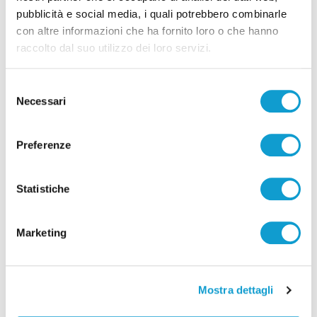
pubblicità e social media, i quali potrebbero combinarle
con altre informazioni che ha fornito loro o che hanno
raccolto dal suo utilizzo dei loro servizi.
Selezione
Necessari
del
consenso
Preferenze
Coppa Italia Serie C - Biglietti ancora bloccati
per il derby tra Pescara e Samb: decide il
Comitato sicurezza
Statistiche
di Pierluigi Dorotei
Marketing
Mostra dettagli