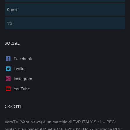
Sport
TG
SOCIAL
Facebook
Twitter
Instagram
YouTube
CREDITI
VeraTV (Vera News) è un marchio di TVP ITALY S.r.l. – PEC:
tvpitaly@arubapec.it P.IVA e C.F. 02078550445 - Iscrizione ROC