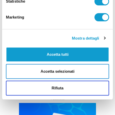
Statistiche
Marketing
Mostra dettagli
Stampavano soldi falsi nel Chietino: 5 misure
cautelari, tra cui 2 ad Ascoli Piceno
Accetta tutti
di Rossella Luciani
Accetta selezionati
Rifiuta
Pubblicità