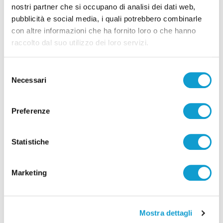
nostri partner che si occupano di analisi dei dati web,
pubblicità e social media, i quali potrebbero combinarle
con altre informazioni che ha fornito loro o che hanno
Il Pd candida Giorgio Fede come sindaco,
raccolto dal suo utilizzo dei loro servizi.
ma il partito si spacca e la minoranza
non vota
Selezione
di Pier Paolo Flammini
Necessari
del
consenso
Preferenze
Statistiche
Marketing
Mostra dettagli