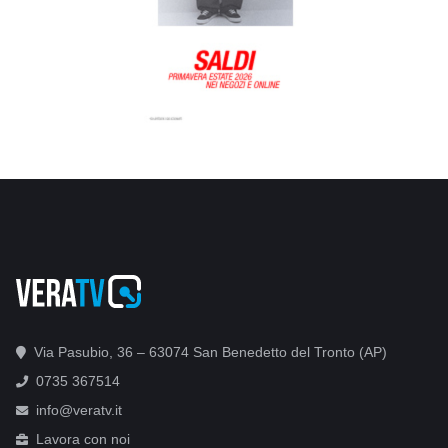
Via Pasubio, 36 – 63074 San Benedetto del Tronto (AP)
0735 367514
info@veratv.it
Lavora con noi