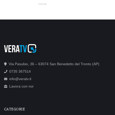
Via Pasubio, 36 – 63074 San Benedetto del Tronto (AP)
0735 367514
info@veratv.it
Lavora con noi
CATEGORIE