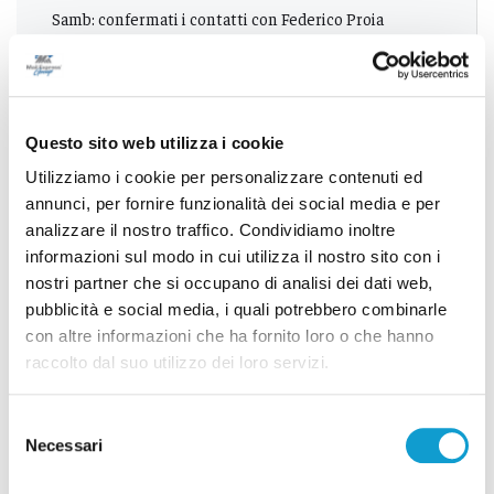
Samb: confermati i contatti con Federico Proia
Successivo
A Maiolati Spontini il 31enne Mazzarini primo sindaco
Questo sito web utilizza i cookie
di Ripartiamo dai Giovani
Utilizziamo i cookie per personalizzare contenuti ed
annunci, per fornire funzionalità dei social media e per
analizzare il nostro traffico. Condividiamo inoltre
informazioni sul modo in cui utilizza il nostro sito con i
Tutti gli articoli
nostri partner che si occupano di analisi dei dati web,
pubblicità e social media, i quali potrebbero combinarle
con altre informazioni che ha fornito loro o che hanno
raccolto dal suo utilizzo dei loro servizi.
Selezione
Necessari
del
Correlati
consenso