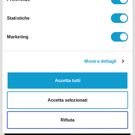
Elezioni, riconferme e sorprese nei
Statistiche
piccoli borghi piceni: ribaltone a
Montefiore
Marketing
12/06/2024
Mostra dettagli
Accetta tutti
Accetta selezionati
Rifiuta