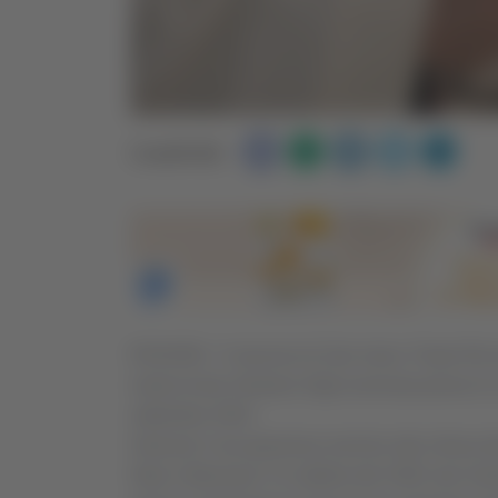
Condividi:
ROSORA - Il vescovo di Jesi mons. Paolo Ricciard
morte di don Giuliano Gigli avvenuta presso la 
settembre 2024.
Grati per il suo generoso servizio alla chiesa d
Nato a Monsano l’11 ottobre del 1928, don Giul