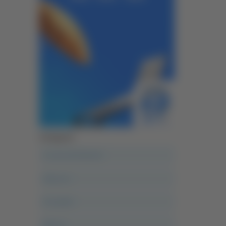
Categorie
A casa del diavolo
Abruzzo
Acropolis
Alle 21