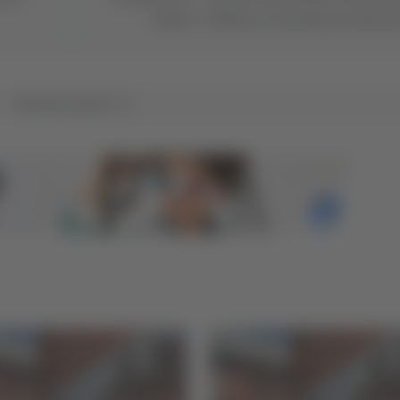
Passeri: “Vediamo se riusciamo nel miraco
Tutti gli articoli