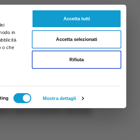
Sabato
8
Ago.
2026
ore 5:50
Accetta tutti
dei
 modo in
Accetta selezionati
ubblicità
o o che
tti
Rifiuta
ting
Mostra dettagli
ei sacerdoti della