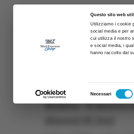
Questo sito web util
Utilizziamo i cookie 
social media e per an
cui utilizza il nostro
e social media, i qua
hanno raccolto dal suo
News
Sport
Marche
Ab
DIRETTA SAMB
DIRETTA TV
Selezione
Necessari
del
Rosora - È morto d
consenso
diocesi di Jesi
Home
Categorie
Articoli
Attu