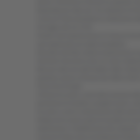
presso il Seminario di Jesi poi ha superato l
frequentato per sette anni. Ha celebrato la Pri
Il vescovo Paolo presiederà la celebrazione d
29 maggio alle ore 15,30.
Il feretro sarà esposto presso la Chiesa di Sa
sarà organizzata una veglia di preghiera.
Educatore alla fede cristiana di generazioni di 
Seminario Vescovile di Jesi, tra i primi collabo
Moie per sette anni dall’8 ottobre 1960, di Mo
popolare), parroco di Rosora dal 1969 al 2025
Parrocchia di Angeli.
A Rosora ha avuto a cuore tutte le persone della
promozione di iniziative e progetti sociali e cult
Ha avuto a cuore la valorizzazione della storia
Detego ed ha avuto la gioia di ascoltare di n
sistemazione e l’elettrificazione del campanile.
Il vescovo Paolo aveva incontrato don Giuliano