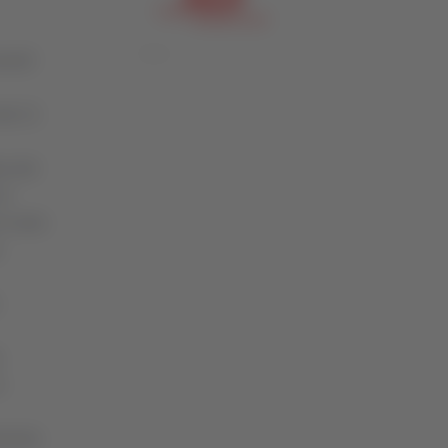
nerdì
lle 21
re del
di
i canto
o
a
amento