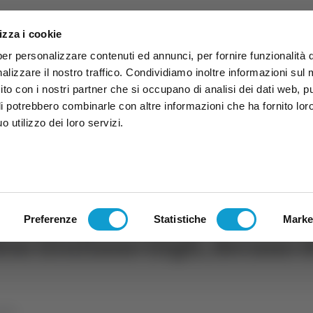
izza i cookie
per personalizzare contenuti ed annunci, per fornire funzionalità 
alizzare il nostro traffico. Condividiamo inoltre informazioni sul
 sito con i nostri partner che si occupano di analisi dei dati web, p
li potrebbero combinarle con altre informazioni che ha fornito lor
 utilizzo dei loro servizi.
ruzzo
TG
TV
Expo
Lavora Con Noi
Conta
TG
TRASMISSIONI
PALINSESTO
Preferenze
Statistiche
Marke
on Giuliano Gigli, decano d
alità