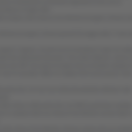
’esame di ammissione al Seminario regionale di Fano che ha
ma Messa il 6 luglio 1951.
elle esequie nella chiesa di San Michele Arcangelo a Rosora ve
n Michele Arcangelo a Rosora giovedì 28 maggio dalle 17 dove a
ragazzi e ragazze, nei primi anni di sacerdozio è stato vice retto
ratori del settimanale diocesano “Voce della Vallesina”, parroco 
nsano dal 1967 (suo paese di origine dove ha fondato il gruppo d
 e dal 23 novembre 1996 al 31 ottobre 2015 anche parroco nella
 parrocchia, con una cura rivolta alla pastorale ordinaria e alla
urali.
 della chiesa e della parrocchia, nel 1982 ha promosso il grupp
uovo le campane della sua chiesa di San Michele suonare dopo l
 nella chiesa di San Michele a Rosora il giorno del suo insedi