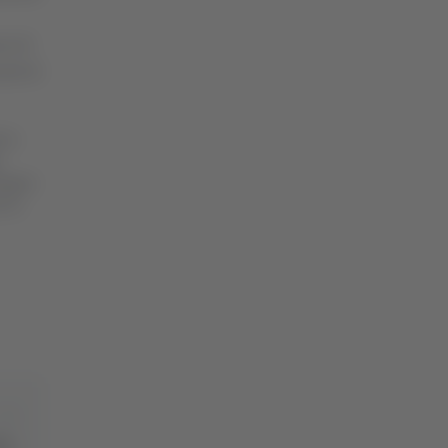
co di
più di
rza
.
mpegno
r la
ia,