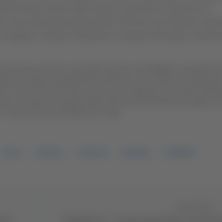
 2025 ed aveva avuto subito modo di conoscere lo stile del suo
te vicino alle giovani generazioni.A 95 anni, don Giuliano, parro
ccogliere i soldi per sistemare le campane del paese, mute da 
rima messa nel 1951, ha portato avanti la sua battaglia con grande fo
tturale e andava assolutamente rinforzato, ma la spesa era troppo alta
no, erano arrivati 32 mila euro di risorse regionali, che, insieme all’i
rnare a suonare le campane della Chiesa di San Michele Arcangelo, pe
e e valorizzazione del bellissimo borgo.
GIGLI
DECANO
VECSOVO
ROSORA
CAMPANE
Successivo
o di
Playoff Serie C - L’Ascoli vola in finale con il Bresc