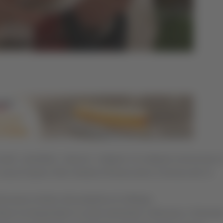
i, i presbiteri, i diaconi, i religiosi e le religiose annunciano l
casa di riposo Villa Celeste di Rosora dove si trovava dal 14
iocesana invitano alla preghiera di suffragio.
iano ha frequentato le scuole elementari a Monsano, il Ginnasi