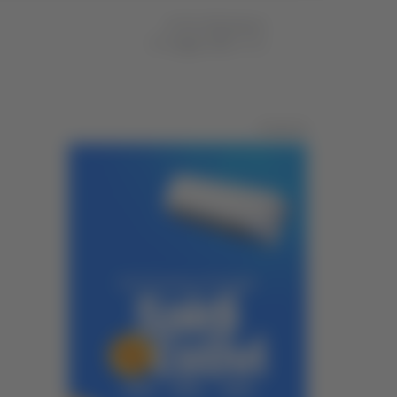
di Ciro Montanari
27 maggio 2026
17:05
Pubblicità