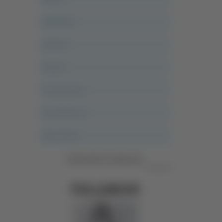
Altovalore
Ancona
Articoli
Ascoli Calcio
Ascoli Piceno
Asso Story
Vedi tutte le categorie
Pubblicità