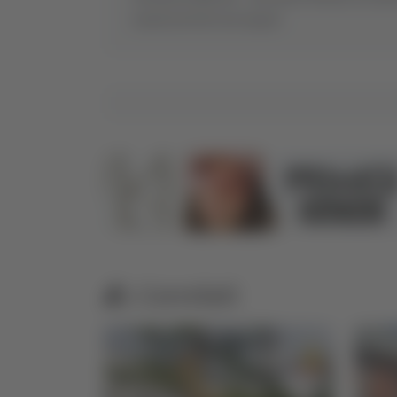
numerosi furti nei negozi
Correlati