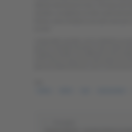
ufficiale nella diocesi di Jesi, il 29 marzo del
ministero, accogliente con tutti e particolarmen
Rosora, aveva venduto la sua auto nuova per ra
tre anni.
L’instancabile sacerdote, che ha celebrato la sua p
perché il campanile presentava crepe a livello stru
A distanza di quattro mesi dall’istanza di Don Giulia
di CEI, Diocesi e parrocchia, hanno potuto fare to
gioia dei residenti di Rosora e per la conservazion
TAG:
CHIESA
PRETE
JESI
DON GIULIANO
Precedente
Civitanova Marche - Arrestato 59enne accusat