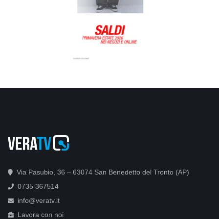
Via Pasubio, 36 – 63074 San Benedetto del Tronto (AP)
0735 367514
info@veratv.it
Lavora con noi