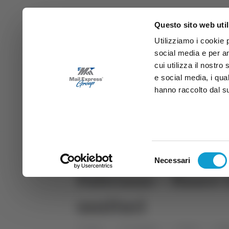
Questo sito web util
Utilizziamo i cookie 
social media e per an
cui utilizza il nostro
e social media, i qua
hanno raccolto dal suo
News
Sport
Marche
Ab
DIRETTA SAMB
DIRETTA TV
Selezione
Necessari
del
Fabriano – Nasce i
consenso
sanitari
Home
Categorie
Articoli
Attu