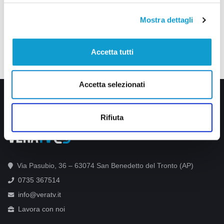
Mostra dettagli
Accetta tutti
Accetta selezionati
Rifiuta
Via Pasubio, 36 – 63074 San Benedetto del Tronto (AP)
0735 367514
info@veratv.it
Lavora con noi