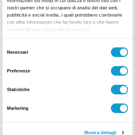
informazioni sul modo in cui utilizza il nostro sito con i
Fermo ricorda Giuseppe Lenoci, lo
nostri partner che si occupano di analisi dei dati web,
pubblicità e social media, i quali potrebbero combinarle
studente morto durante un tirocinio
con altre informazioni che ha fornito loro o che hanno
di Rossella Luciani
raccolto dal suo utilizzo dei loro servizi.
Selezione
(current)
1
Necessari
del
consenso
Preferenze
Pubblicità
Statistiche
Marketing
Mostra dettagli