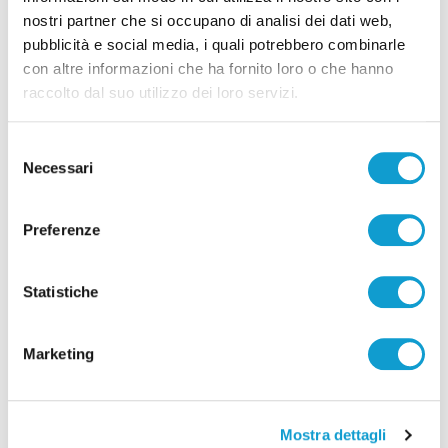
Calcio Serie C - Il Pineto nell’anticipo del
nostri partner che si occupano di analisi dei dati web,
venerdì sera trova la Ternana
pubblicità e social media, i quali potrebbero combinarle
con altre informazioni che ha fornito loro o che hanno
16/01/2025
raccolto dal suo utilizzo dei loro servizi.
Selezione
(current)
1
Necessari
del
consenso
Preferenze
Pubblicità
Statistiche
Marketing
Mostra dettagli