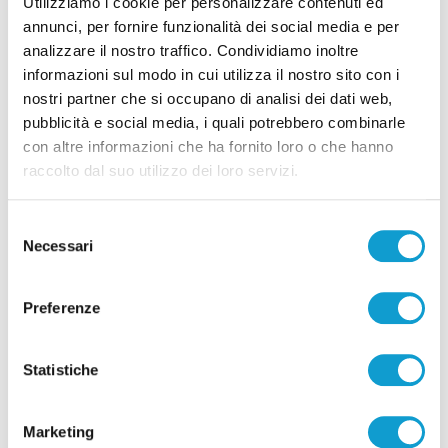
Utilizziamo i cookie per personalizzare contenuti ed
annunci, per fornire funzionalità dei social media e per
analizzare il nostro traffico. Condividiamo inoltre
informazioni sul modo in cui utilizza il nostro sito con i
nostri partner che si occupano di analisi dei dati web,
Pubblicità
pubblicità e social media, i quali potrebbero combinarle
con altre informazioni che ha fornito loro o che hanno
raccolto dal suo utilizzo dei loro servizi.
Selezione
Necessari
del
consenso
Preferenze
Statistiche
Marketing
Pubblicità