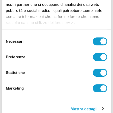
nostri partner che si occupano di analisi dei dati web,
San Benedetto del Tronto - Bambina di
pubblicità e social media, i quali potrebbero combinarle
due anni si allontana da casa, trovata
con altre informazioni che ha fornito loro o che hanno
sola al porto,
raccolto dal suo utilizzo dei loro servizi.
di Pierluigi Dorotei
Selezione
Necessari
del
consenso
Preferenze
Statistiche
Marketing
Mostra dettagli