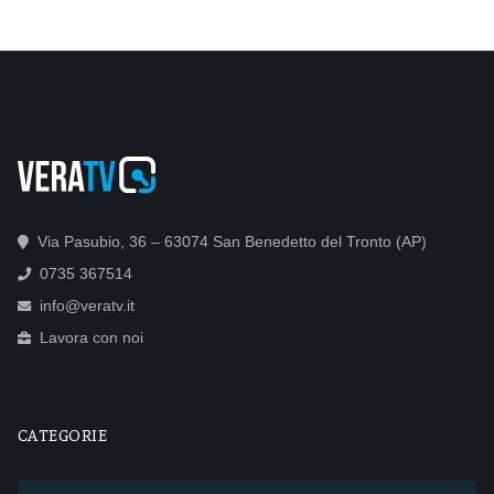
Via Pasubio, 36 – 63074 San Benedetto del Tronto (AP)
0735 367514
info@veratv.it
Lavora con noi
CATEGORIE