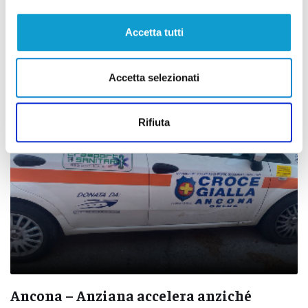
Ancona – Soccorsa bambina dopo un tuffo
dagli scogli della grotta Azzurra
Accetta tutti
di Ciro Montanari
Accetta selezionati
Rifiuta
Ancona – Anziana accelera anziché