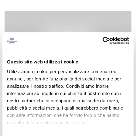
Questo sito web utilizza i cookie
Utilizziamo i cookie per personalizzare contenuti ed
annunci, per fornire funzionalità dei social media e per
analizzare il nostro traffico. Condividiamo inoltre
informazioni sul modo in cui utilizza il nostro sito con i
nostri partner che si occupano di analisi dei dati web,
Teramo - Carabinieri sedano una rissa a
pubblicità e social media, i quali potrebbero combinarle
Sant’Egidio
con altre informazioni che ha fornito loro o che hanno
raccolto dal suo utilizzo dei loro servizi.
26/12/2023