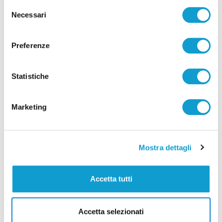
Selezione
Necessari
del
consenso
Preferenze
Statistiche
Marketing
Mostra dettagli
Calcio Eccellenza - Teramo, altra goleada
contro il Cupello
Accetta tutti
17/12/2023
Accetta selezionati