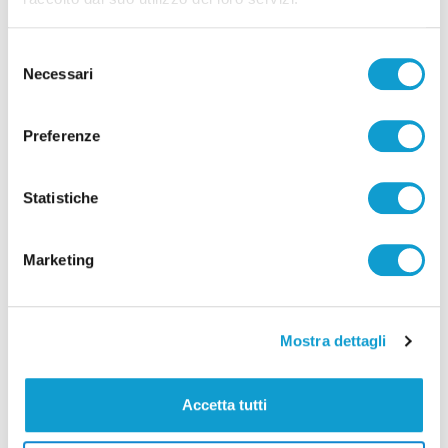
di Ciro Montanari
Selezione
Necessari
del
consenso
Preferenze
Statistiche
Marketing
Mostra dettagli
Osimo – Faccia a faccia tra i candidati a
sindaco su Vera Tv venerdì 16 alle ore
Accetta tutti
20,30