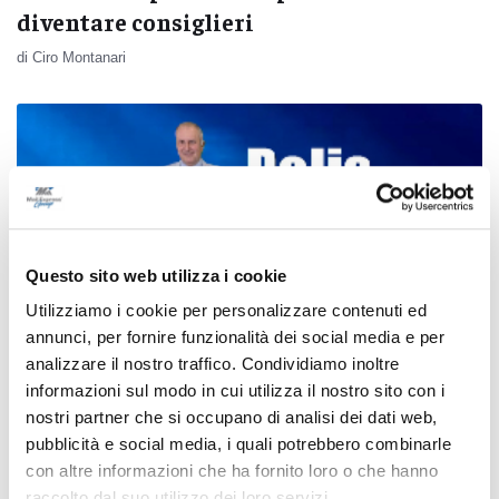
diventare consiglieri
di Ciro Montanari
Questo sito web utilizza i cookie
Utilizziamo i cookie per personalizzare contenuti ed
annunci, per fornire funzionalità dei social media e per
analizzare il nostro traffico. Condividiamo inoltre
informazioni sul modo in cui utilizza il nostro sito con i
nostri partner che si occupano di analisi dei dati web,
Osimo - Stasera su Vera Tv alle ore 20,30
pubblicità e social media, i quali potrebbero combinarle
con altre informazioni che ha fornito loro o che hanno
il faccia a faccia tra i candidati a sindaco
raccolto dal suo utilizzo dei loro servizi.