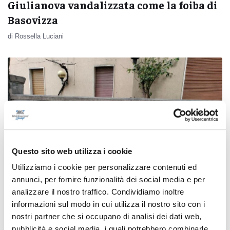
Giulianova vandalizzata come la foiba di
Basovizza
di Rossella Luciani
Questo sito web utilizza i cookie
Utilizziamo i cookie per personalizzare contenuti ed
annunci, per fornire funzionalità dei social media e per
analizzare il nostro traffico. Condividiamo inoltre
informazioni sul modo in cui utilizza il nostro sito con i
Scritta contro vittime delle foibe a Porto
nostri partner che si occupano di analisi dei dati web,
pubblicità e social media, i quali potrebbero combinarle