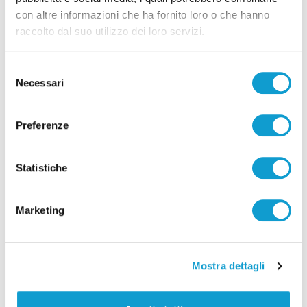
San Giorgio
con altre informazioni che ha fornito loro o che hanno
di Rossella Luciani
raccolto dal suo utilizzo dei loro servizi.
Selezione
Necessari
del
consenso
Preferenze
Statistiche
Marketing
Giorno del ricordo in consiglio regionale,
Mostra dettagli
generazioni a confronto sulle Foibe
07/02/2024