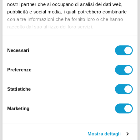
nostri partner che si occupano di analisi dei dati web,
pubblicità e social media, i quali potrebbero combinarle
con altre informazioni che ha fornito loro o che hanno
Ancona – La Befana porta doni e sorrisi ai
raccolto dal suo utilizzo dei loro servizi.
piccoli pazienti dell’ospedale Salesi
di Ciro Montanari
Selezione
Necessari
del
consenso
Preferenze
Statistiche
Marketing
Mostra dettagli