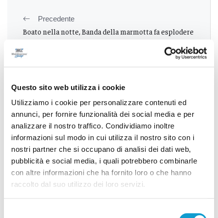
Precedente
Boato nella notte, Banda della marmotta fa esplodere
bancomat a Cupello
Successivo
Questo sito web utilizza i cookie
Ragazza trovata morta in un B&B di Civitanova Marche:
Utilizziamo i cookie per personalizzare contenuti ed
indaga la Scientifica
annunci, per fornire funzionalità dei social media e per
analizzare il nostro traffico. Condividiamo inoltre
informazioni sul modo in cui utilizza il nostro sito con i
nostri partner che si occupano di analisi dei dati web,
Tutti gli articoli
pubblicità e social media, i quali potrebbero combinarle
con altre informazioni che ha fornito loro o che hanno
raccolto dal suo utilizzo dei loro servizi.
Selezione