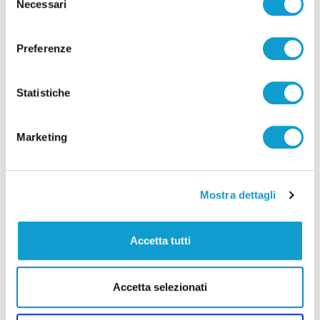
Necessari
del
consenso
Correlati
Preferenze
Statistiche
Marketing
Mostra dettagli
Accetta tutti
Ascoli Piceno - Pennelli volano sui cavi
Accetta selezionati
dell’alta tensione e restano in bilico su un
albero