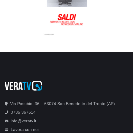
Via Pasubio, 36 – 63074 San Benedetto del Tronto (AP)
0735 367514
info@veratv.it
Lavora con noi