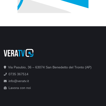
Via Pasubio, 36 – 63074 San Benedetto del Tronto (AP)
0735 367514
info@veratv.it
Lavora con noi