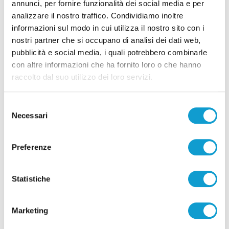
annunci, per fornire funzionalità dei social media e per
analizzare il nostro traffico. Condividiamo inoltre
informazioni sul modo in cui utilizza il nostro sito con i
nostri partner che si occupano di analisi dei dati web,
pubblicità e social media, i quali potrebbero combinarle
con altre informazioni che ha fornito loro o che hanno
Gioielli rubati nel serbatoio dell’auto: i
raccolto dal suo utilizzo dei loro servizi.
furti tra Piceno e Fermano
di Rossella Luciani
Selezione
Necessari
del
consenso
(current)
1
Preferenze
Statistiche
Pubblicità
Marketing