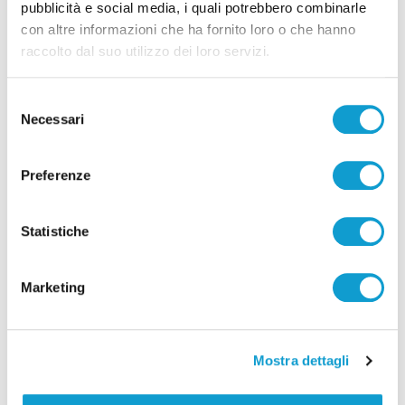
pubblicità e social media, i quali potrebbero combinarle
con altre informazioni che ha fornito loro o che hanno
Anche Salvini e Tajani lunedì nelle
raccolto dal suo utilizzo dei loro servizi.
Marche con Meloni, il Pd: "Passerella
elettorale"
Selezione
di Rossella Luciani
Necessari
del
consenso
Preferenze
Statistiche
Marketing
Mostra dettagli