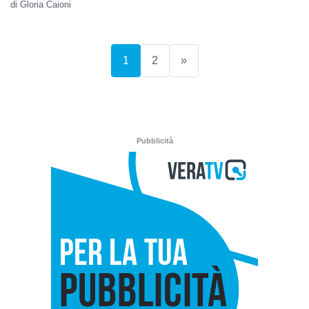
di Gloria Caioni
(current)
1
2
»
Pubblicità