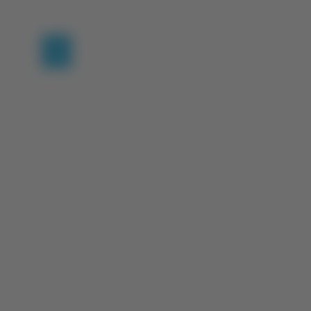
(current)
1