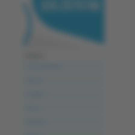
Categorie
A casa del diavolo
Abruzzo
Acropolis
Alle 21
Altovalore