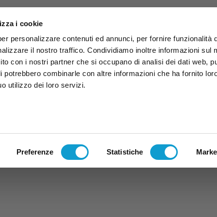
izza i cookie
per personalizzare contenuti ed annunci, per fornire funzionalità 
alizzare il nostro traffico. Condividiamo inoltre informazioni sul
 sito con i nostri partner che si occupano di analisi dei dati web, p
li potrebbero combinarle con altre informazioni che ha fornito lor
 utilizzo dei loro servizi.
ruzzo
TG
TV
Expo
Lavora Con Noi
Conta
TG
TRASMISSIONI
PALINSESTO
Preferenze
Statistiche
Marke