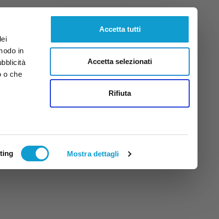
Domenica
9
Ago.
2026
ore 13:05
Accetta tutti
dei
 modo in
Accetta selezionati
ubblicità
o o che
tti
Rifiuta
ting
Mostra dettagli