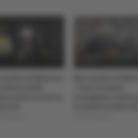
atello sul Metauro
Mercatello sul Met
 Galleria della
- Fano-Grosseto,
za si percorrerà in
consegnati i lavori 
minuti
la Galleria della G
as Delbianco
di Thomas Delbianco