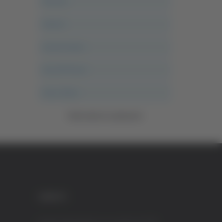
Ancona
Articoli
Ascoli Calcio
Ascoli Piceno
Asso Story
Vedi tutte le categorie
CREDITI