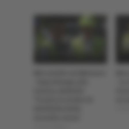
Mercatello sul Metauro
Merc
- Sopralluogo alla
- La
Guinza, Baldelli:
Guin
"Pronto lo studio di
sei 
fattibilità della
di Thom
seconda canna"
di Thomas Delbianco