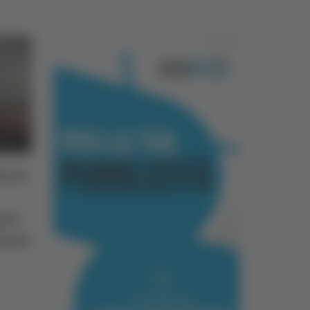
Pubblicità
auro
per
uinza