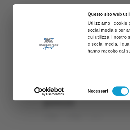
Questo sito web util
Utilizziamo i cookie 
social media e per an
cui utilizza il nostro
e social media, i qua
hanno raccolto dal suo
News
Sport
Marche
Ab
DIRETTA SAMB
DIRETTA TV
Selezione
Necessari
del
guinza
consenso
Home
Tag
guinza