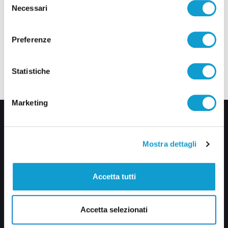
Necessari
del
consenso
Preferenze
Statistiche
Marketing
Mostra dettagli
Accetta tutti
Via Pasubio, 36 – 63074 San Benedetto del Tronto (AP)
0735 367514
Accetta selezionati
info@veratv.it