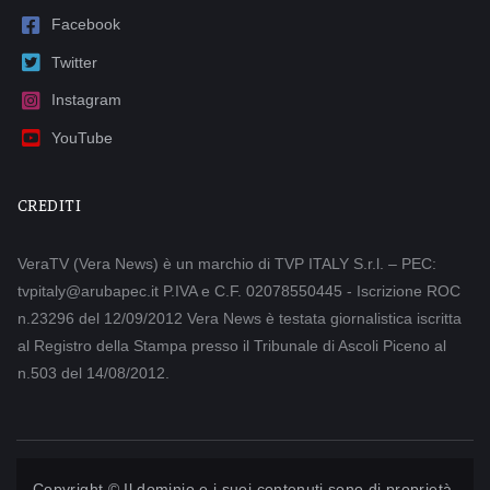
Facebook
Twitter
Instagram
YouTube
CREDITI
VeraTV (Vera News) è un marchio di TVP ITALY S.r.l. – PEC:
tvpitaly@arubapec.it P.IVA e C.F. 02078550445 - Iscrizione ROC
n.23296 del 12/09/2012 Vera News è testata giornalistica iscritta
al Registro della Stampa presso il Tribunale di Ascoli Piceno al
n.503 del 14/08/2012.
Copyright © Il dominio e i suoi contenuti sono di proprietà