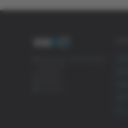
CATE
Crona
Via Pasubio, 36 – 63074 San Benedetto
del Tronto (AP)
Attual
0735 367514
info@veratv.it
Politi
Lavora con noi
Sport
TG