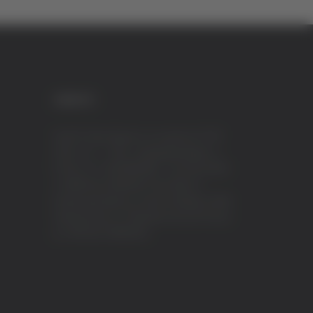
CREDITI
VeraTV (Vera News) è un marchio di TVP
ITALY S.r.l. – PEC: tvpitaly@arubapec.it
P.IVA e C.F. 02078550445 - Iscrizione ROC
n.23296 del 12/09/2012 Vera News è
testata giornalistica iscritta al Registro della
Stampa presso il Tribunale di Ascoli Piceno
al n.503 del 14/08/2012.