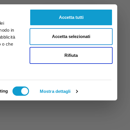
Sabato
8
Ago.
2026
ore 15:40
Accetta tutti
dei
 modo in
Accetta selezionati
ubblicità
o o che
tti
Rifiuta
ting
Mostra dettagli