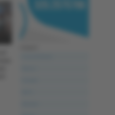
Categorie
 al
A casa del diavolo
ressa
ni:
Abruzzo
ri
Acropolis
Alle 21
Altovalore