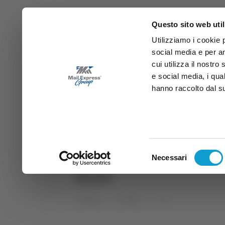
Questo sito web util
Utilizziamo i cookie 
social media e per an
cui utilizza il nostro
e social media, i qua
hanno raccolto dal suo
News
Sport
Marche
Ab
DIRETTA SAMB
DIRETTA TV
Selezione
Necessari
del
liceo
consenso
Home
Tag
liceo