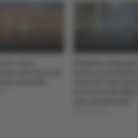
ara - Liceo
Studente volato giù
uato, test conclusi:
Savoia, la professo
suna anomalia
torna dai suoi alun
la Procura dei Mino
025
apre un fascicolo
di Teodora Stefanelli