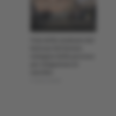
Volo dello studente dal
balcone del Savoia:
indagine della procura
per istigazione al
suicidio
di Teodora Stefanelli