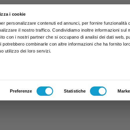
izza i cookie
per personalizzare contenuti ed annunci, per fornire funzionalità 
alizzare il nostro traffico. Condividiamo inoltre informazioni sul
 sito con i nostri partner che si occupano di analisi dei dati web, p
li potrebbero combinarle con altre informazioni che ha fornito lor
 utilizzo dei loro servizi.
ruzzo
TG
TV
Expo
Lavora Con Noi
Conta
TG
TRASMISSIONI
PALINSESTO
Preferenze
Statistiche
Marke