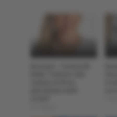
Recanati – Cardarelli
Band
(Dsp): “Contrari alla
fasc
censura al liceo,
scuo
pluralismo nelle
sui 
scuole”
di Rosse
di Ciro Montanari