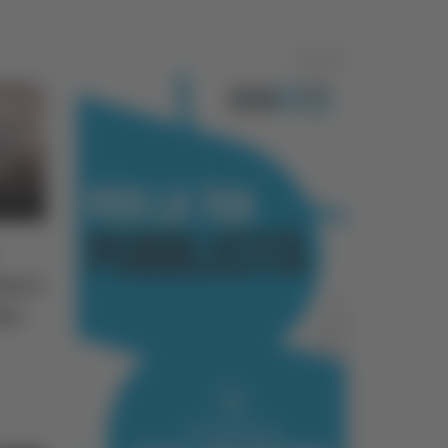
Pubblicità
za e
iso