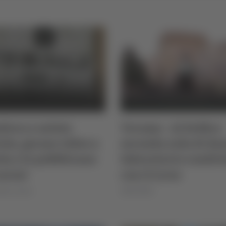
iera e saluto
Teramo - Al Delfico
ista, girano video a
seconda aula di dan
la e lo pubblicano
laboratorio condiv
social
con il Liceo
lla Luciani
30/01/2026