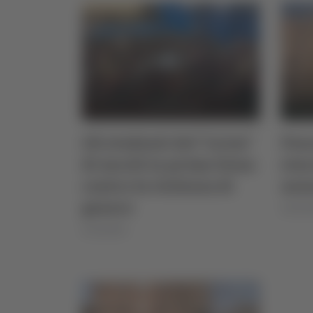
Gli studenti del "Licini"
Pesc
di Ascoli in prima liena
evac
contro la violenza di
nes
genere
18/10/2
22/10/2025