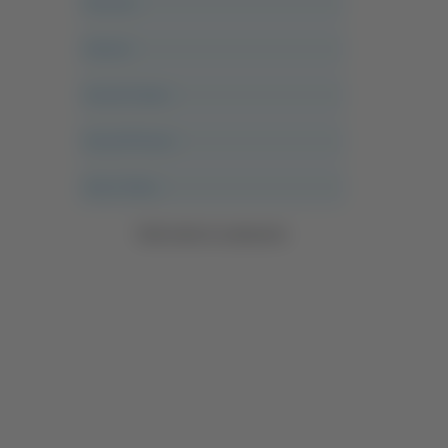
Ancona
Articoli
Ascoli Calcio
Ascoli Piceno
Asso Story
Vedi tutte le categorie